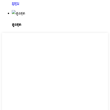
ยูทูบ
สูงสุด