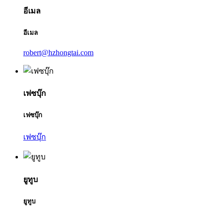
อีเมล
อีเมล
robert@hzhongtai.com
เฟซบุ๊ก
เฟซบุ๊ก
เฟซบุ๊ก
ยูทูบ
ยูทูบ